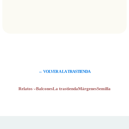
← VOLVER A LA TRASTIENDA
Relatos
Balcones
La trastienda
Márgenes
Semilla