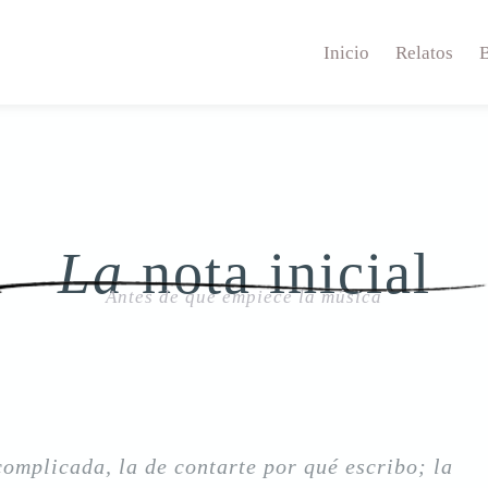
Inicio
Relatos
La
nota inicial
Antes de que empiece la música
complicada, la de contarte por qué escribo; la