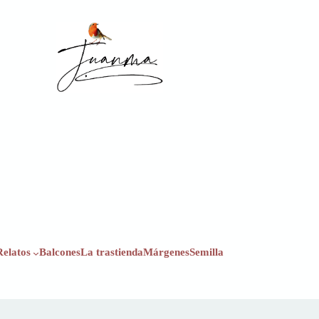
Relatos
Balcones
La trastienda
Márgenes
Semilla