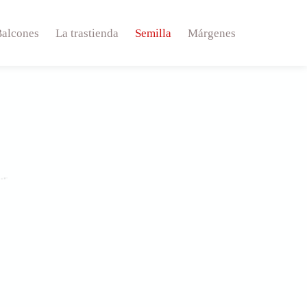
Balcones
La trastienda
Semilla
Márgenes